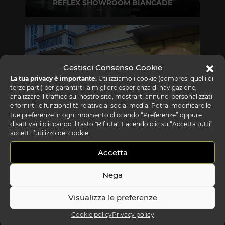
REFLEX SHOWROOM BIANCADE
Via Gabriele D'Annunzio, 77 31056 Biancade (TV)
T +39 0422 849201
Gestisci Consenso Cookie
La tua privacy è importante.
Utilizziamo i cookie (compresi quelli di
terze parti) per garantirti la migliore esperienza di navigazione,
analizzare il traffico sul nostro sito, mostrarti annunci personalizzati
e fornirti le funzionalità relative ai social media. Potrai modificare le
tue preferenze in ogni momento cliccando “Preferenze” oppure
disattivarli cliccando il tasto "Rifiuta". Facendo clic su “Accetta tutti”
REFLEX SHOWROOM MILANO
accetti l’utilizzo dei cookie.
Via Madonnina, 17 20121 Brera (MI)
Accetta
T +39 02 80582955
Nega
Visualizza le preferenze
Cookie policy
Privacy policy