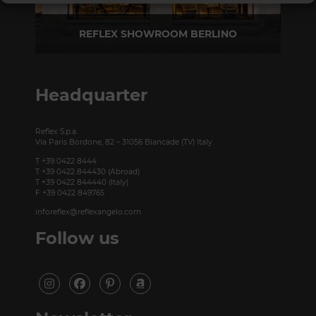
REFLEX SHOWROOM BERLINO
Taubenstrasse, 26 D-10117 Berlino - Germania
T +49 (0)30 20 888 705
Headquarter
Reflex S.p.a.
Via Paris Bordone, 82 – 31056 Biancade (TV) Italy
T +39 0422 8444
T +39 0422 844430 (Abroad)
T +39 0422 844440 (Italy)
F +39 0422 849765
inforeflex@reflexangelo.com
Follow us