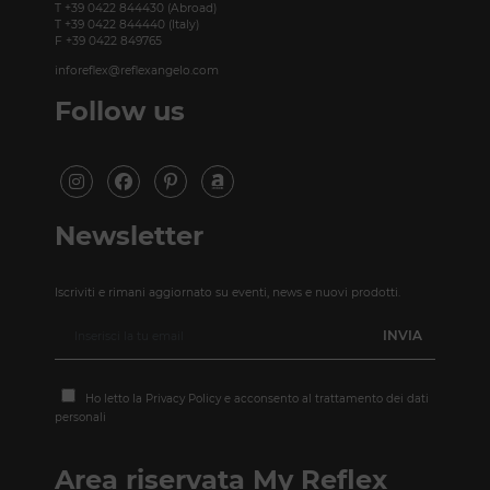
T +39 0422 844430 (Abroad)
T +39 0422 844440 (Italy)
F +39 0422 849765
inforeflex@reflexangelo.com
Follow us
Newsletter
Iscriviti e rimani aggiornato su eventi, news e nuovi prodotti.
Ho letto la
Privacy Policy
e acconsento al trattamento dei dati
personali
Area riservata My Reflex