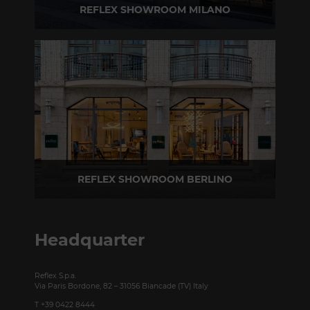
REFLEX SHOWROOM MILANO
Via Madonnina, 17 20121 Brera (MI)
T +39 02 80582955
REFLEX SHOWROOM BERLINO
Taubenstrasse, 26 D-10117 Berlino - Germania
T +49 (0)30 20 888 705
Headquarter
Reflex S.p.a.
Via Paris Bordone, 82 – 31056 Biancade (TV) Italy
T +39 0422 8444