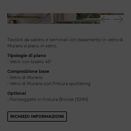
Dandolo 40 - Adone sofa - Vela 40 - Oh 55
Dan
Tavolini da salotto e terminali con basamento in vetro di
Murano e piano in vetro.
Tipologie di piano
• Vetro con bisello 45°
Composizione base
• Vetro di Murano
• Vetro di Murano con finitura sputtering
Optional
• Portaoggetti in finitura Bronze (100M)
RICHIEDI INFORMAZIONI