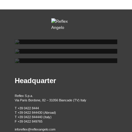
REFLEX SHOWROOM BIANCADE
REFLEX SHOWROOM MILANO
Via Gabriele D'Annunzio, 77 31056 Biancade (TV)
REFLEX SHOWROOM BERLINO
T +39 0422 849201
Via Madonnina, 17 20121 Brera (MI)
T +39 02 80582955
Taubenstrasse, 26 D-10117 Berlino - Germania
T +49 (0)30 20 888 705
Headquarter
Reflex S.p.a.
Via Paris Bordone, 82 – 31056 Biancade (TV) Italy
T +39 0422 8444
T +39 0422 844430 (Abroad)
T +39 0422 844440 (Italy)
F +39 0422 849765
inforeflex@reflexangelo.com