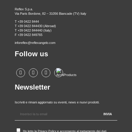
Reflex S.p.a.
Via Paris Bordone, 82 – 31056 Biancade (TV) Italy
T +39 0422 8444
T +39 0422 844430 (Abroad)
T +39 0422 844440 (Italy)
F +39 0422 849765
inforeflex@reflexangelo.com
Follow us
Newsletter
Iscriviti e rimani aggiornato su eventi, news e nuovi prodotti.
Ho letto la
Privacy Policy
e acconsento al trattamento dei dati