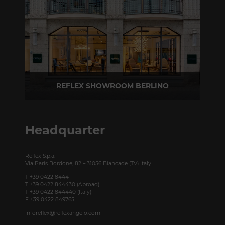
REFLEX SHOWROOM BERLINO
Taubenstrasse, 26 D-10117 Berlino - Germania
T +49 (0)30 20 888 705
Headquarter
Reflex S.p.a.
Via Paris Bordone, 82 – 31056 Biancade (TV) Italy
T +39 0422 8444
T +39 0422 844430 (Abroad)
T +39 0422 844440 (Italy)
F +39 0422 849765
inforeflex@reflexangelo.com