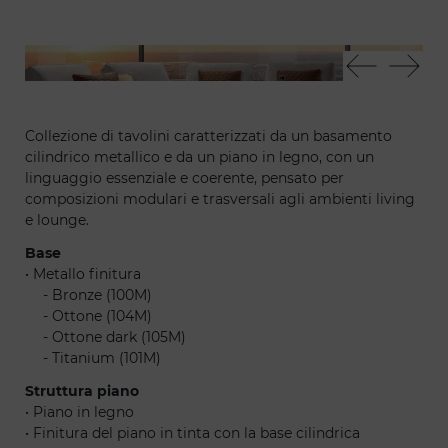
Tau 40 steel - Segno sofa chaise longue
Tau
Collezione di tavolini caratterizzati da un basamento
cilindrico metallico e da un piano in legno, con un
linguaggio essenziale e coerente, pensato per
composizioni modulari e trasversali agli ambienti living
e lounge.
Base
• Metallo finitura
......
- Bronze (100M)
......
- Ottone (104M)
......
- Ottone dark (105M)
......
- Titanium (101M)
Struttura piano
• Piano in legno
• Finitura del piano in tinta con la base cilindrica