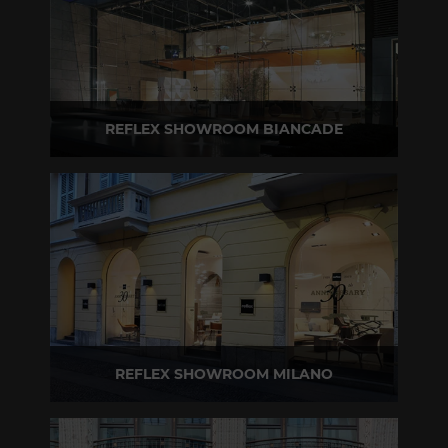
REFLEX SHOWROOM BIANCADE
Via Gabriele D'Annunzio, 77 31056 Biancade (TV)
T +39 0422 849201
REFLEX SHOWROOM MILANO
Via Madonnina, 17 20121 Brera (MI)
T +39 02 80582955