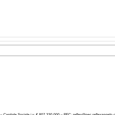
– Capitale Sociale i.v. € 807.330,000 – PEC: reflex@pec.reflexangelo