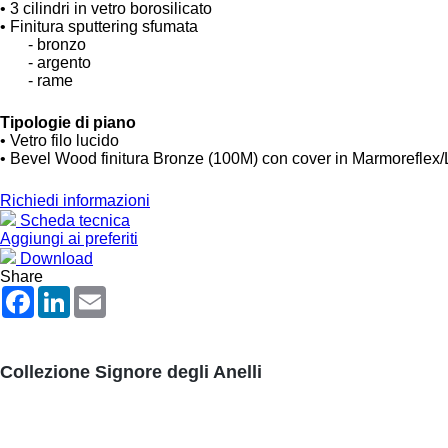
• 3 cilindri in vetro borosilicato
• Finitura sputtering sfumata
.......
- bronzo
.......
- argento
.......
- rame
Tipologie di piano
• Vetro filo lucido
• Bevel Wood finitura Bronze (100M) con cover in Marmoreflex/
Richiedi informazioni
Scheda tecnica
Aggiungi ai preferiti
Download
Share
Facebook
LinkedIn
Email
Collezione Signore degli Anelli