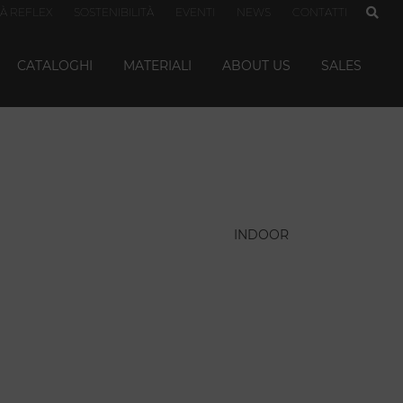
TÀ REFLEX
SOSTENIBILITÀ
EVENTI
NEWS
CONTATTI
CATALOGHI
MATERIALI
ABOUT US
SALES
INDOOR