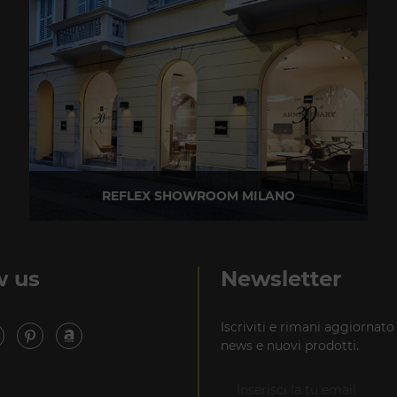
REFLEX SHOWROOM MILANO
Via Madonnina, 17 20121 Brera (MI)
T +39 02 80582955
w us
Newsletter
Iscriviti e rimani aggiornato
news e nuovi prodotti.