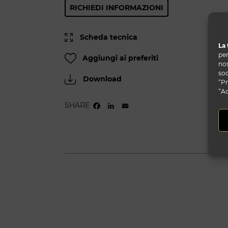
RICHIEDI INFORMAZIONI
Scheda tecnica
La 
per
Aggiungi ai preferiti
nos
soc
Download
“Pr
“Ac
SHARE
FACEBOOK
LINKEDIN
EMAIL