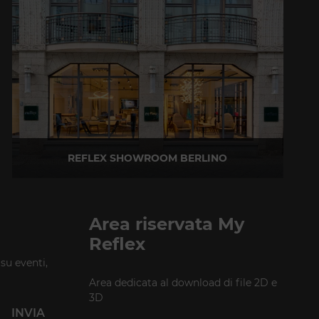
REFLEX SHOWROOM BERLINO
Taubenstrasse, 26 D-10117 Berlino - Germania
T +49 (0)30 20 888 705
Area riservata My
Reflex
 su eventi,
Area dedicata al download di file 2D e
3D