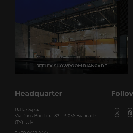
REFLEX SHOWROOM BIANCADE
Via Gabriele D'Annunzio, 77 31056 Biancade (TV)
T +39 0422 849201
Headquarter
Follo
Reflex S.p.a.
Via Paris Bordone, 82 – 31056 Biancade
(TV) Italy
T +39 0422 8444