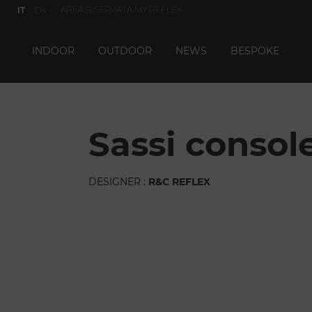
AREA RISERVATA MY REFLEX
IT
EN
INDOOR
OUTDOOR
NEWS
BESPOKE
sassi consol
DESIGNER :
R&C REFLEX