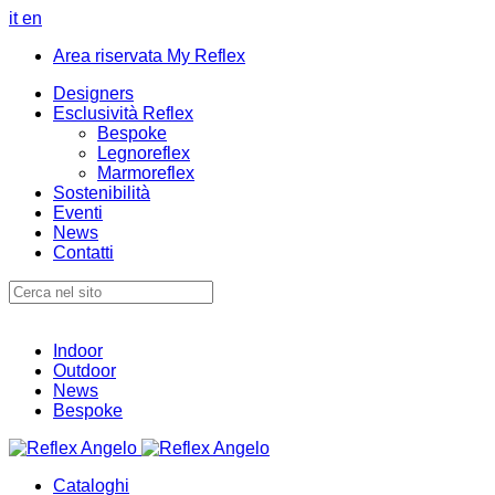
it
en
Area riservata My Reflex
Designers
Esclusività Reflex
Bespoke
Legnoreflex
Marmoreflex
Sostenibilità
Eventi
News
Contatti
Indoor
Outdoor
News
Bespoke
Cataloghi