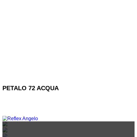
PETALO 72 ACQUA
REFLEX SHOWROOM BIANCADE
REFLEX SHOWROOM MILANO
REFLEX SHOWROOM BERLINO
Via Gabriele D'Annunzio, 77 31056 Biancade (TV)
Via Madonnina, 17 20121 Brera (MI)