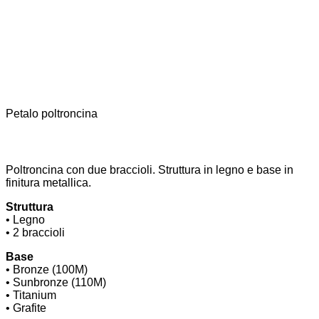
Petalo poltroncina
P
Poltroncina con due braccioli. Struttura in legno e base in
finitura metallica.
Struttura
• Legno
• 2 braccioli
Base
• Bronze (100M)
• Sunbronze (110M)
• Titanium
• Grafite