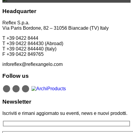
T +39 0422 849201
Taubenstrasse, 26 D-10117 Berlino - Germania
T +39 02 80582955
Headquarter
T +49 (0)30 20 888 705
Reflex S.p.a.
Via Paris Bordone, 82 – 31056 Biancade (TV) Italy
T +39 0422 8444
T +39 0422 844430 (Abroad)
T +39 0422 844440 (Italy)
F +39 0422 849765
inforeflex@reflexangelo.com
Follow us
Newsletter
Iscriviti e rimani aggiornato su eventi, news e nuovi prodotti.