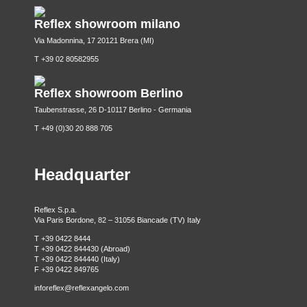
Reflex showroom milano
Via Madonnina, 17 20121 Brera (MI)
T +39 02 80582955
Reflex showroom Berlino
Taubenstrasse, 26 D-10117 Berlino - Germania
T +49 (0)30 20 888 705
Headquarter
Reflex S.p.a.
Via Paris Bordone, 82 – 31056 Biancade (TV) Italy
T +39 0422 8444
T +39 0422 844430 (Abroad)
T +39 0422 844440 (Italy)
F +39 0422 849765
inforeflex@reflexangelo.com