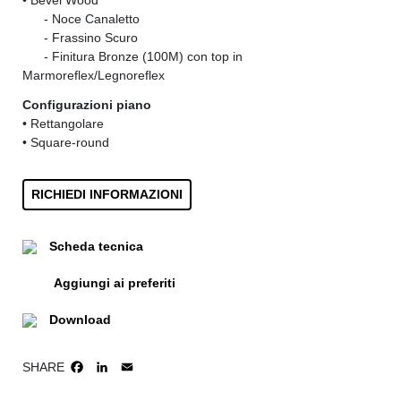
• Bevel Wood
......
- Noce Canaletto
......
- Frassino Scuro
......
- Finitura Bronze (100M) con top in
Marmoreflex/Legnoreflex
Configurazioni piano
• Rettangolare
• Square-round
RICHIEDI INFORMAZIONI
Scheda tecnica
Aggiungi ai preferiti
Download
SHARE
FACEBOOK
LINKEDIN
EMAIL