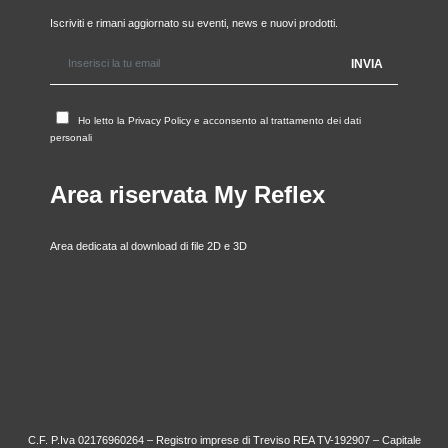
Iscriviti e rimani aggiornato su eventi, news e nuovi prodotti.
Ho letto la
Privacy Policy
e acconsento al trattamento dei dati
personali
Area riservata My Reflex
Area dedicata al download di file 2D e 3D
C.F. P.Iva 02176960264 – Registro imprese di Treviso REA TV-192907 – Capitale