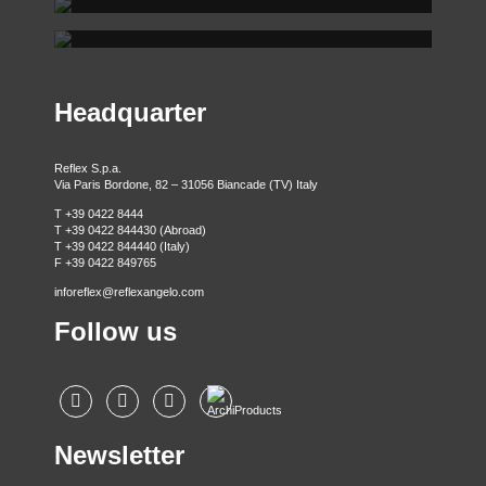
REFLEX SHOWROOM BERLINO
T +39 0422 849201
Via Madonnina, 17 20121 Brera (MI)
T +39 02 80582955
Taubenstrasse, 26 D-10117 Berlino - Germania
T +49 (0)30 20 888 705
Headquarter
Reflex S.p.a.
Via Paris Bordone, 82 – 31056 Biancade (TV) Italy
T +39 0422 8444
T +39 0422 844430 (Abroad)
T +39 0422 844440 (Italy)
F +39 0422 849765
inforeflex@reflexangelo.com
Follow us
Newsletter