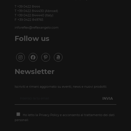
T +39 0422 8444
T +39 0422 844430 (Abroad)
T +39 0422 844440 (Italy)
F +39 0422 849765
inforeflex@reflexangelo.com
Follow us
Newsletter
Iscriviti e rimani aggiornato su eventi, news e nuovi prodotti.
Ho letto la
Privacy Policy
e acconsento al trattamento dei dati
personali