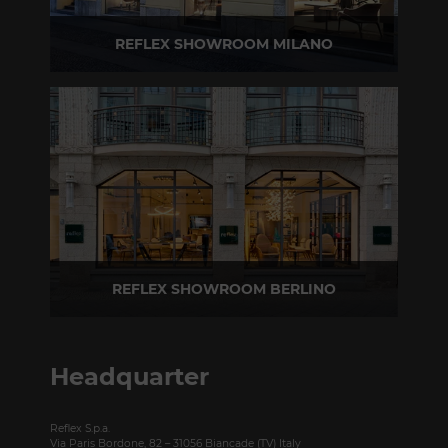
REFLEX SHOWROOM MILANO
Via Madonnina, 17 20121 Brera (MI)
T +39 02 80582955
REFLEX SHOWROOM BERLINO
Taubenstrasse, 26 D-10117 Berlino - Germania
T +49 (0)30 20 888 705
Headquarter
Reflex S.p.a.
Via Paris Bordone, 82 – 31056 Biancade (TV) Italy