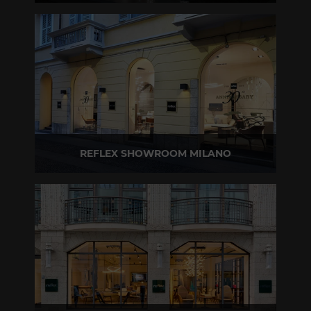
Via Gabriele D'Annunzio, 77 31056 Biancade (TV)
T +39 0422 849201
REFLEX SHOWROOM MILANO
Via Madonnina, 17 20121 Brera (MI)
T +39 02 80582955