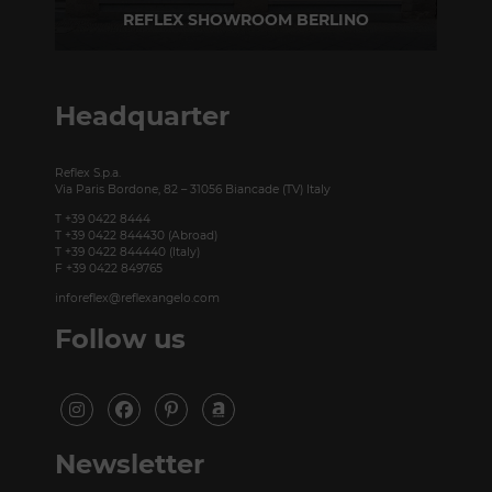
REFLEX SHOWROOM BERLINO
Taubenstrasse, 26 D-10117 Berlino - Germania
T +49 (0)30 20 888 705
Headquarter
Reflex S.p.a.
Via Paris Bordone, 82 – 31056 Biancade (TV) Italy
T +39 0422 8444
T +39 0422 844430 (Abroad)
T +39 0422 844440 (Italy)
F +39 0422 849765
inforeflex@reflexangelo.com
Follow us
Newsletter