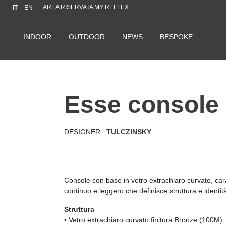
AREA RISERVATA MY REFLEX
IT
EN
INDOOR
OUTDOOR
NEWS
BESPOKE
esse console
DESIGNER :
TULCZINSKY
Console con base in vetro extrachiaro curvato, car
continuo e leggero che definisce struttura e identit
Struttura
• Vetro extrachiaro curvato finitura Bronze (100M)