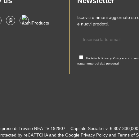
w us
Newsletter
Iscriviti e rimani aggiornato su
e nuovi prodotti.
Ho letto la
Privacy Policy
e acconsent
trattamento dei dati personali
mprese di Treviso REA TV-192907 – Capitale Sociale i.v. € 807.330,00
s protected by reCAPTCHA and the Google
Privacy Policy
and
Terms of S