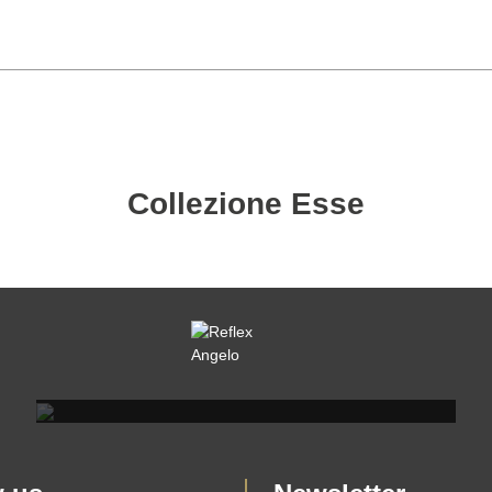
Collezione Esse
REFLEX SHOWROOM MILANO
Via Madonnina, 17 20121 Brera (MI)
T +39 02 80582955