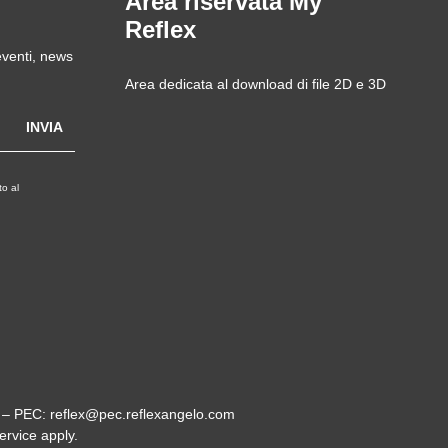
Area riservata My
Reflex
 eventi, news
Area dedicata al download di file 2D e 3D
o al
0 – PEC: reflex@pec.reflexangelo.com
ervice
apply.