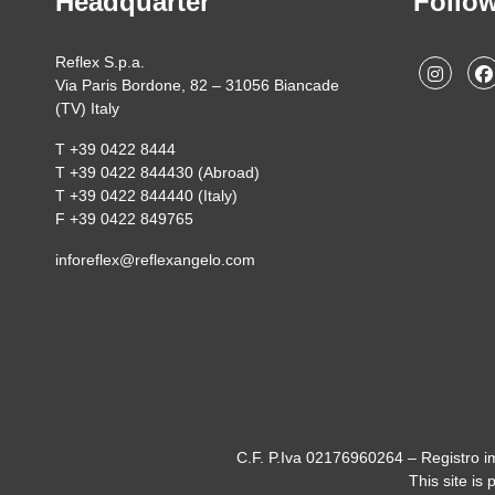
Headquarter
Follo
Reflex S.p.a.
Via Paris Bordone, 82 – 31056 Biancade
(TV) Italy
T +39 0422 8444
T +39 0422 844430 (Abroad)
T +39 0422 844440 (Italy)
F +39 0422 849765
inforeflex@reflexangelo.com
C.F. P.Iva 02176960264 – Registro i
This site i