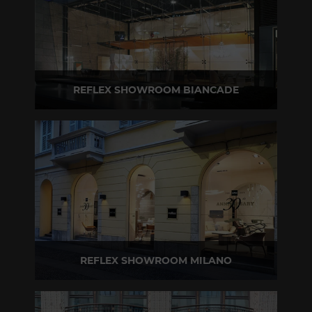
REFLEX SHOWROOM BIANCADE
Via Gabriele D'Annunzio, 77 31056 Biancade (TV)
T +39 0422 849201
REFLEX SHOWROOM MILANO
Via Madonnina, 17 20121 Brera (MI)
T +39 02 80582955