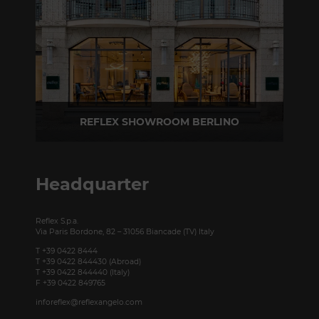
REFLEX SHOWROOM BERLINO
Taubenstrasse, 26 D-10117 Berlino - Germania
T +49 (0)30 20 888 705
Headquarter
Reflex S.p.a.
Via Paris Bordone, 82 – 31056 Biancade (TV) Italy
T +39 0422 8444
T +39 0422 844430 (Abroad)
T +39 0422 844440 (Italy)
F +39 0422 849765
inforeflex@reflexangelo.com