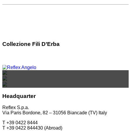
Collezione Fili D’Erba
REFLEX SHOWROOM BIANCADE
REFLEX SHOWROOM MILANO
REFLEX SHOWROOM BERLINO
Via Gabriele D'Annunzio, 77 31056 Biancade (TV)
Via Madonnina, 17 20121 Brera (MI)
T +39 0422 849201
Taubenstrasse, 26 D-10117 Berlino - Germania
T +39 02 80582955
Headquarter
T +49 (0)30 20 888 705
Reflex S.p.a.
Via Paris Bordone, 82 – 31056 Biancade (TV) Italy
T +39 0422 8444
T +39 0422 844430 (Abroad)