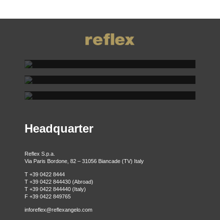
REFLEX SHOWROOM BIANCADE
REFLEX SHOWROOM MILANO
Via Gabriele D'Annunzio, 77 31056 Biancade (TV)
REFLEX SHOWROOM BERLINO
T +39 0422 849201
Via Madonnina, 17 20121 Brera (MI)
T +39 02 80582955
Taubenstrasse, 26 D-10117 Berlino - Germania
T +49 (0)30 20 888 705
Headquarter
Reflex S.p.a.
Via Paris Bordone, 82 – 31056 Biancade (TV) Italy
T +39 0422 8444
T +39 0422 844430 (Abroad)
T +39 0422 844440 (Italy)
F +39 0422 849765
inforeflex@reflexangelo.com