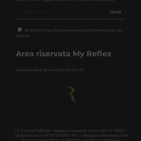
Ho letto la
Privacy Policy
e acconsento al trattamento dei dati
personali
Area riservata My Reflex
Area dedicata al download di file 2D e 3D
C.F. P.Iva 02176960264 – Registro imprese di Treviso REA TV-192907 –
Capitale Sociale i.v. € 807.330,000 – PEC: reflex@pec.reflexangelo.com
This site is protected by reCAPTCHA and the Google
Privacy