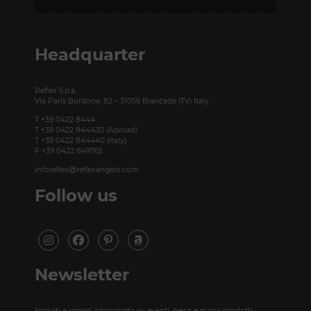
Taubenstrasse, 26 D-10117 Berlino - Germania
T +49 (0)30 20 888 705
Headquarter
Reflex S.p.a.
Via Paris Bordone, 82 – 31056 Biancade (TV) Italy
T +39 0422 8444
T +39 0422 844430 (Abroad)
T +39 0422 844440 (Italy)
F +39 0422 849765
inforeflex@reflexangelo.com
Follow us
Newsletter
Iscriviti e rimani aggiornato su eventi, news e nuovi prodotti.