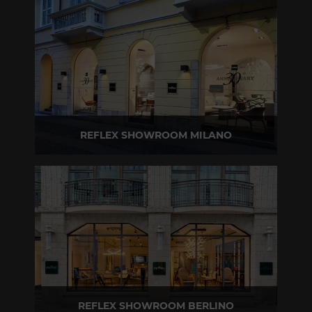
T +39 0422 849201
REFLEX SHOWROOM MILANO
Via Madonnina, 17 20121 Brera (MI)
T +39 02 80582955
REFLEX SHOWROOM BERLINO