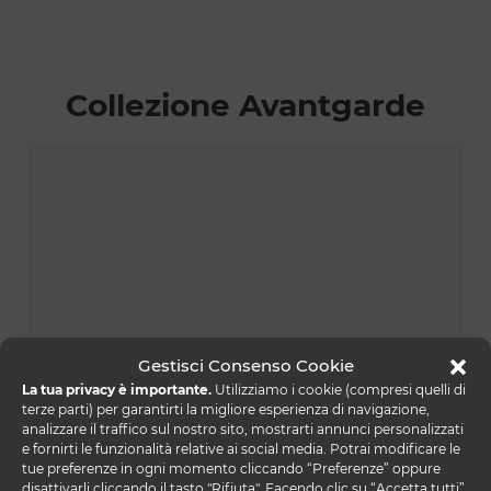
Collezione Avantgarde
Gestisci Consenso Cookie
La tua privacy è importante.
Utilizziamo i cookie (compresi quelli di
terze parti) per garantirti la migliore esperienza di navigazione,
analizzare il traffico sul nostro sito, mostrarti annunci personalizzati
e fornirti le funzionalità relative ai social media. Potrai modificare le
tue preferenze in ogni momento cliccando “Preferenze” oppure
avantgarde console
disattivarli cliccando il tasto "Rifiuta". Facendo clic su “Accetta tutti”