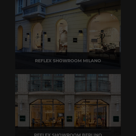
T +39 0422 849201
REFLEX SHOWROOM MILANO
Via Madonnina, 17 20121 Brera (MI)
T +39 02 80582955
REFLEX SHOWROOM BERLINO