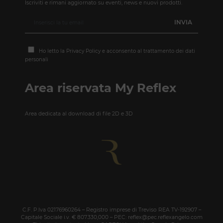
Iscriviti e rimani aggiornato su eventi, news e nuovi prodotti.
Ho letto la
Privacy Policy
e acconsento al trattamento dei dati
personali
Area riservata My Reflex
Area dedicata al download di file 2D e 3D
C.F. P.Iva 02176960264 – Registro imprese di Treviso REA TV-192907 –
Capitale Sociale i.v. € 807.330,000 – PEC: reflex@pec.reflexangelo.com