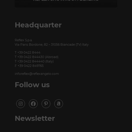
Taubenstrasse, 26 D-10117 Berlino - Germania
T +49 (0)30 20 888 705
Headquarter
Reflex S.p.a.
Via Paris Bordone, 82 – 31056 Biancade (TV) Italy
T +39 0422 8444
T +39 0422 844430 (Abroad)
T +39 0422 844440 (Italy)
F +39 0422 849765
inforeflex@reflexangelo.com
Follow us
Newsletter