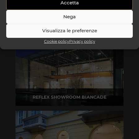
Accetta
Nega
Visualizza le preferenze
Cookie policy
Privacy policy
REFLEX SHOWROOM BIANCADE
Via Gabriele D'Annunzio, 77 31056 Biancade (TV)
T +39 0422 849201