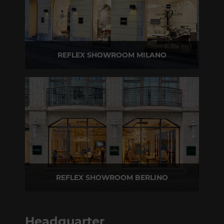
REFLEX SHOWROOM MILANO
Via Madonnina, 17 20121 Brera (MI)
T +39 02 80582955
REFLEX SHOWROOM BERLINO
Taubenstrasse, 26 D-10117 Berlino - Germania
T +49 (0)30 20 888 705
Headquarter