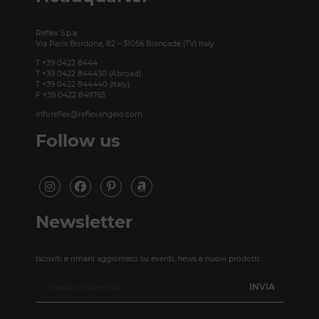
Reflex S.p.a.
Via Paris Bordone, 82 – 31056 Biancade (TV) Italy
T +39 0422 8444
T +39 0422 844430 (Abroad)
T +39 0422 844440 (Italy)
F +39 0422 849765
inforeflex@reflexangelo.com
Follow us
Newsletter
Iscriviti e rimani aggiornato su eventi, news e nuovi prodotti.