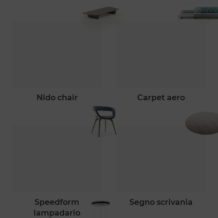
nido chair
carpet aero
speedform
segno scrivania
lampadario