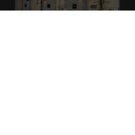
REFLEX SHOWROOM MILANO
Via Madonnina, 17 20121 Brera (MI)
T +39 02 80582955
REFLEX SHOWROOM BERLINO
Taubenstrasse, 26 D-10117 Berlino - Germania
T +49 (0)30 20 888 705
Headquarter