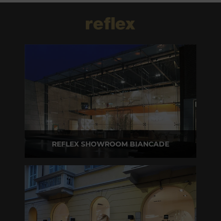
REFLEX SHOWROOM BIANCADE
Via Gabriele D'Annunzio, 77 31056 Biancade (TV)
T +39 0422 849201