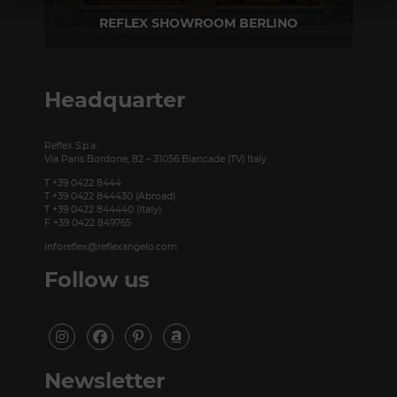
REFLEX SHOWROOM BERLINO
Taubenstrasse, 26 D-10117 Berlino - Germania
T +49 (0)30 20 888 705
Headquarter
Reflex S.p.a.
Via Paris Bordone, 82 – 31056 Biancade (TV) Italy
T +39 0422 8444
T +39 0422 844430 (Abroad)
T +39 0422 844440 (Italy)
F +39 0422 849765
inforeflex@reflexangelo.com
Follow us
Newsletter