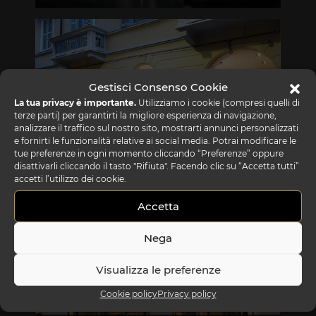
Via Gabriele D'Annunzio, 77 31056 Biancade (TV)
T +39 0422 849201
Gestisci Consenso Cookie
La tua privacy è importante.
Utilizziamo i cookie (compresi quelli di
terze parti) per garantirti la migliore esperienza di navigazione,
analizzare il traffico sul nostro sito, mostrarti annunci personalizzati
e fornirti le funzionalità relative ai social media. Potrai modificare le
tue preferenze in ogni momento cliccando “Preferenze” oppure
REFLEX SHOWROOM MILANO
disattivarli cliccando il tasto "Rifiuta". Facendo clic su “Accetta tutti”
accetti l’utilizzo dei cookie.
Via Madonnina, 17 20121 Brera (MI)
Accetta
T +39 02 80582955
Nega
Visualizza le preferenze
Cookie policy
Privacy policy