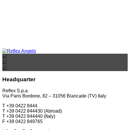
REFLEX SHOWROOM BIANCADE
REFLEX SHOWROOM MILANO
REFLEX SHOWROOM BERLINO
Via Gabriele D'Annunzio, 77 31056 Biancade (TV)
Via Madonnina, 17 20121 Brera (MI)
T +39 0422 849201
Taubenstrasse, 26 D-10117 Berlino - Germania
T +39 02 80582955
Headquarter
T +49 (0)30 20 888 705
Reflex S.p.a.
Via Paris Bordone, 82 – 31056 Biancade (TV) Italy
T +39 0422 8444
T +39 0422 844430 (Abroad)
T +39 0422 844440 (Italy)
F +39 0422 849765