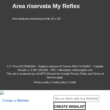
Area riservata My Reflex
Area dedicata al download di file 2D e 3D
C.F. P.Iva 02176960264 – Registro imprese di Treviso REA TV-192907 – Capitale
Sociale i.v. € 807.330,000 – PEC: reflex@pec.reflexangelo.com
This site is protected by reCAPTCHA and the Google
Privacy Policy
and
Terms of
Service
apply.
Privacy policy
Cookie policy
Credits
Create a Wishlist
CREATE WISHLIST