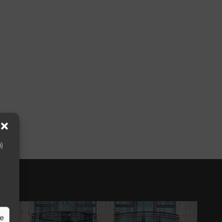
i)
ze