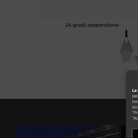
24 gradi sospensione
La 
per
nos
soc
“Pr
“Ac