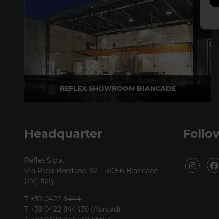
REFLEX SHOWROOM BIANCADE
Via Gabriele D'Annunzio, 77 31056 Biancade (TV)
T +39 0422 849201
Headquarter
Follo
Reflex S.p.a.
Via Paris Bordone, 82 – 31056 Biancade
(TV) Italy
T +39 0422 8444
T +39 0422 844430 (Abroad)