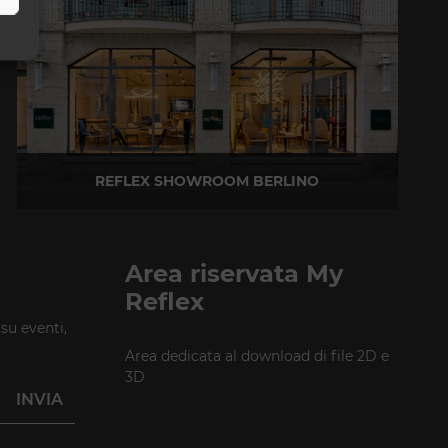
REFLEX SHOWROOM BERLINO
Taubenstrasse, 26 D-10117 Berlino - Germania
T +49 (0)30 20 888 705
Area riservata My
Reflex
 su eventi,
Area dedicata al download di file 2D e
3D