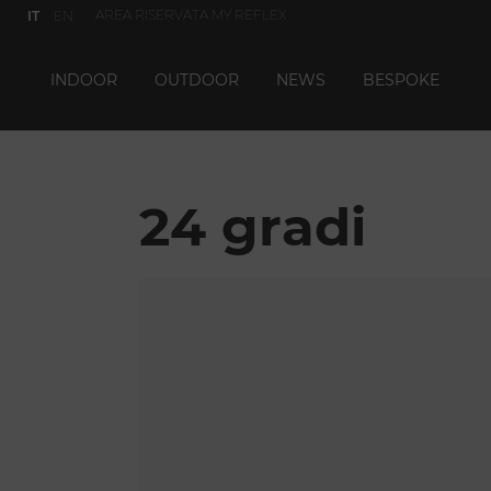
AREA RISERVATA MY REFLEX
IT
EN
INDOOR
OUTDOOR
NEWS
BESPOKE
24 gradi