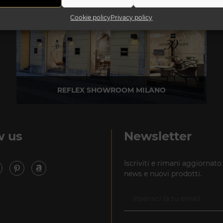
Cookie policy
Privacy policy
REFLEX SHOWROOM MILANO
Via Madonnina, 17 20121 Brera (MI)
T +39 02 80582955
w us
Newsletter
Iscriviti e rimani aggiornato
news e nuovi prodotti.