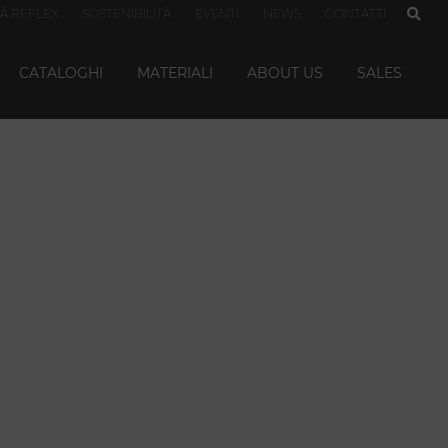
TÀ REFLEX
SOSTENIBILITÀ
EVENTI
NEWS
CONTATTI
CATALOGHI
MATERIALI
ABOUT US
SALES