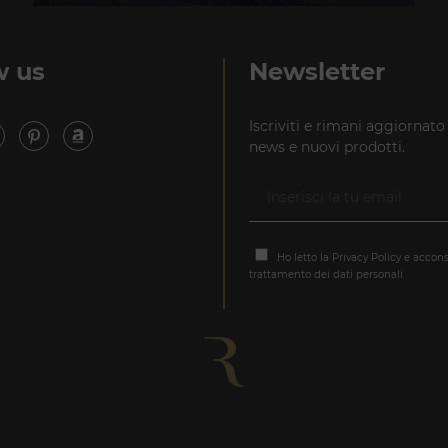
Via Madonnina, 17 20121 Brera (MI)
T +39 02 80582955
w us
Newsletter
Iscriviti e rimani aggiornato
news e nuovi prodotti.
Ho letto la
Privacy Policy
e accons
trattamento dei dati personali