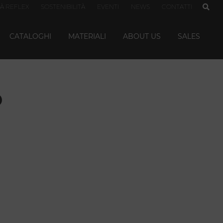
TÀ REFLEX
SOSTENIBILITÀ
EVENTI
NEWS
CONTATTI
CATALOGHI
MATERIALI
ABOUT US
SALES
o