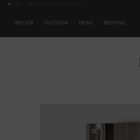
AREA RISERVATA MY REFLEX
IT
EN
INDOOR
OUTDOOR
NEWS
BESPOKE