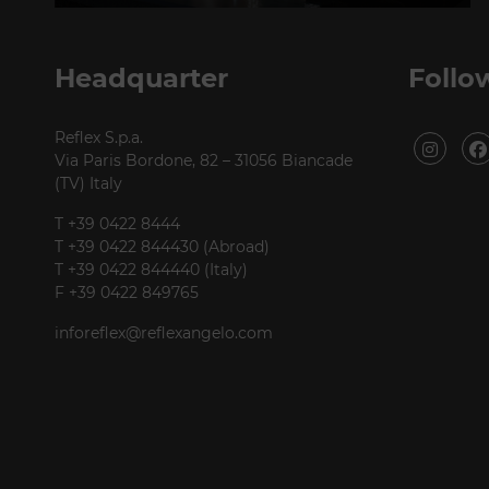
Via Gabriele D'Annunzio, 77 31056 Biancade (TV)
T +39 0422 849201
Headquarter
Follo
Reflex S.p.a.
Via Paris Bordone, 82 – 31056 Biancade
(TV) Italy
T +39 0422 8444
T +39 0422 844430 (Abroad)
T +39 0422 844440 (Italy)
F +39 0422 849765
inforeflex@reflexangelo.com