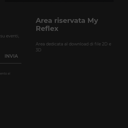
Taubenstrasse, 26 D-10117 Berlino - Germania
T +49 (0)30 20 888 705
Area riservata My
Reflex
 su eventi,
Area dedicata al download di file 2D e
3D
ento al