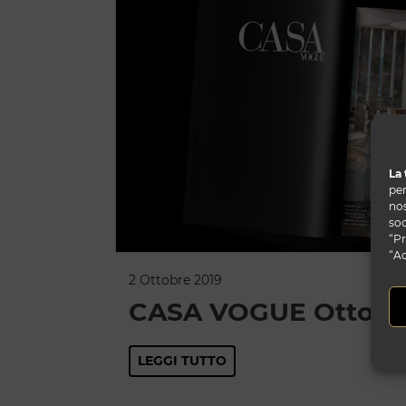
La 
per
nos
soc
“Pr
“Ac
2 Ottobre 2019
CASA VOGUE Ottobr
LEGGI TUTTO