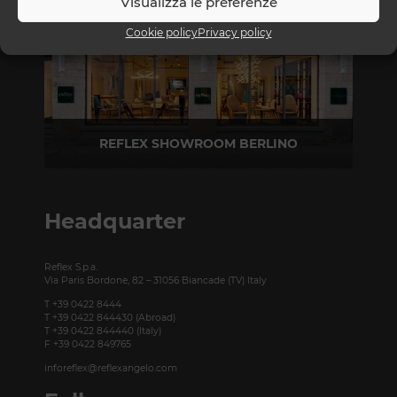
Visualizza le preferenze
Cookie policy
Privacy policy
REFLEX SHOWROOM BERLINO
Taubenstrasse, 26 D-10117 Berlino - Germania
T +49 (0)30 20 888 705
Headquarter
Reflex S.p.a.
Via Paris Bordone, 82 – 31056 Biancade (TV) Italy
T +39 0422 8444
T +39 0422 844430 (Abroad)
T +39 0422 844440 (Italy)
F +39 0422 849765
inforeflex@reflexangelo.com