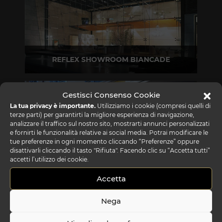
REFLEX SHOWROOM BIANCADE
Via Gabriele D'Annunzio, 77 31056 Biancade (TV)
T +39 0422 849201
Gestisci Consenso Cookie
La tua privacy è importante.
Utilizziamo i cookie (compresi quelli di
terze parti) per garantirti la migliore esperienza di navigazione,
analizzare il traffico sul nostro sito, mostrarti annunci personalizzati
e fornirti le funzionalità relative ai social media. Potrai modificare le
tue preferenze in ogni momento cliccando “Preferenze” oppure
disattivarli cliccando il tasto "Rifiuta". Facendo clic su “Accetta tutti”
accetti l’utilizzo dei cookie.
Accetta
REFLEX SHOWROOM MILANO
Via Madonnina, 17 20121 Brera (MI)
Nega
T +39 02 80582955