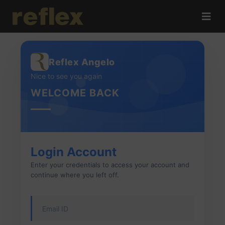
Reflex Angelo
Nice to see you again
WELCOME BACK
Login Account
Enter your credentials to access your account and
continue where you left off.