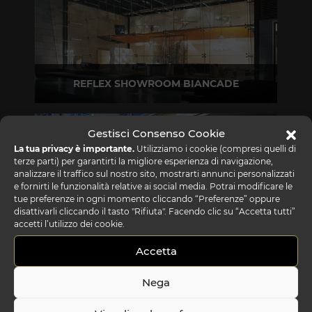
REFLEX SHOWROOM BIANCADE
Via Gabriele D'Annunzio, 77 31056 Biancade (TV)
T +39 0422 849201
Gestisci Consenso Cookie
La tua privacy è importante.
Utilizziamo i cookie (compresi quelli di
terze parti) per garantirti la migliore esperienza di navigazione,
analizzare il traffico sul nostro sito, mostrarti annunci personalizzati
e fornirti le funzionalità relative ai social media. Potrai modificare le
tue preferenze in ogni momento cliccando “Preferenze” oppure
disattivarli cliccando il tasto "Rifiuta". Facendo clic su “Accetta tutti”
accetti l’utilizzo dei cookie.
Accetta
REFLEX SHOWROOM MILANO
Via Madonnina, 17 20121 Brera (MI)
Nega
T +39 02 80582955