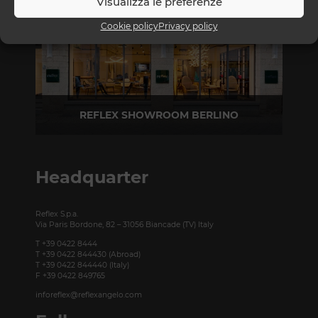
Visualizza le preferenze
Cookie policy
Privacy policy
REFLEX SHOWROOM BERLINO
Taubenstrasse, 26 D-10117 Berlino - Germania
T +49 (0)30 20 888 705
Headquarter
Reflex S.p.a.
Via Paris Bordone, 82 – 31056 Biancade (TV) Italy
T +39 0422 8444
T +39 0422 844430 (Abroad)
T +39 0422 844440 (Italy)
F +39 0422 849765
inforeflex@reflexangelo.com