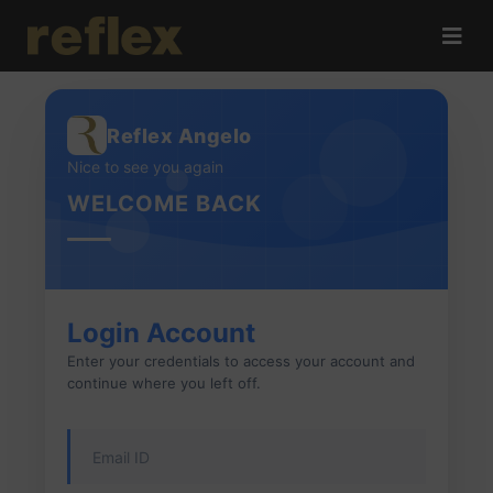
Reflex Angelo
Nice to see you again
WELCOME BACK
Login Account
Enter your credentials to access your account and
continue where you left off.